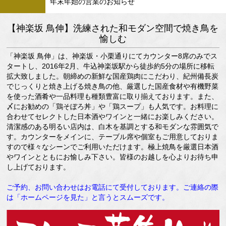
年末年始の営業のお知らせ
【神楽坂 鳥伸】洗練された和モダン空間で焼き鳥を
愉しむ
「神楽坂 鳥伸」は、神楽坂・小栗通りにてカウンター8席のみでス
タートし、2016年2月、牛込神楽坂駅から徒歩約5分の場所に移転
拡大致しました。朝締めの新鮮な国産鶏肉にこだわり、紀州備長炭
でじっくりと焼き上げる焼き鳥の他、厳選した国産食材や有機野菜
を使った酒肴や一品料理も種類豊富に取り揃えております。また、
〆にお勧めの「鶏そぼろ丼」や「鶏スープ」も人気です。お料理に
合わせてセレクトした日本酒やワインと一緒にお楽しみください。
清潔感のある明るい店内は、白木を基調とする和モダンな雰囲気で
す。カウンターをメインに、テーブル席や個室もご用意しておりま
すので様々なシーンでご利用いただけます。極上焼鳥を厳選日本酒
やワインとともにお愉しみ下さい。皆様のお越しを心よりお待ち申
し上げております。
ご予約、お問い合わせはお電話にて受付しております。ご連絡の際
は「ホームページを見た」と言うとスムーズです。